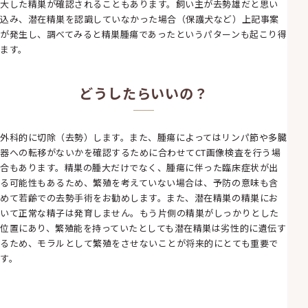
大した精巣が確認されることもあります。飼い主が去勢雄だと思い
込み、潜在精巣を認識していなかった場合（保護犬など）上記事案
が発生し、調べてみると精巣腫瘍であったというパターンも起こり得
ます。
どうしたらいいの？
外科的に切除（去勢）します。また、腫瘍によってはリンパ節や多臓
器への転移がないかを確認するために合わせてCT画像検査を行う場
合もあります。精巣の腫大だけでなく、腫瘍に伴った臨床症状が出
る可能性もあるため、繁殖を考えていない場合は、予防の意味も含
めて若齢での去勢手術をお勧めします。また、潜在精巣の精巣にお
いて正常な精子は発育しません。もう片側の精巣がしっかりとした
位置にあり、繁殖能を持っていたとしても潜在精巣は劣性的に遺伝す
るため、モラルとして繁殖をさせないことが将来的にとても重要で
す。