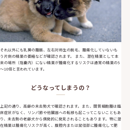
それ以外にも乳房の腫脹、左右対称生の脱毛、腫瘍化していないも
う片側の精巣の萎縮などが確認されます。 また、潜在精巣として本
来の場所（陰嚢内）にない精巣が腫瘍化するリスクは通常の精巣の5
～10倍と言われています。
どうなってしまうの？
上記の通り、高齢の未去勢犬で確認されます。また、間質細胞腫は臨
床症状がなく、リンパ節や他臓器への転移も起こってこないこともあ
り、未去勢の老齢犬から偶発的に発見されることもあります。特に潜
在精巣は腫瘍化リスクが高く、腹腔内または鼠径部に腫瘍化して肥