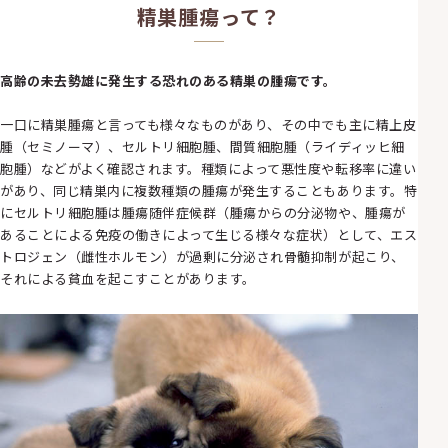
精巣腫瘍って？
高齢の未去勢雄に発生する恐れのある精巣の腫瘍です。
一口に精巣腫瘍と言っても様々なものがあり、その中でも主に精上皮
腫（セミノーマ）、セルトリ細胞腫、間質細胞腫（ライディッヒ細
胞腫）などがよく確認されます。種類によって悪性度や転移率に違い
があり、同じ精巣内に複数種類の腫瘍が発生することもあります。特
にセルトリ細胞腫は腫瘍随伴症候群（腫瘍からの分泌物や、腫瘍が
あることによる免疫の働きによって生じる様々な症状）として、エス
トロジェン（雌性ホルモン）が過剰に分泌され骨髄抑制が起こり、
それによる貧血を起こすことがあります。