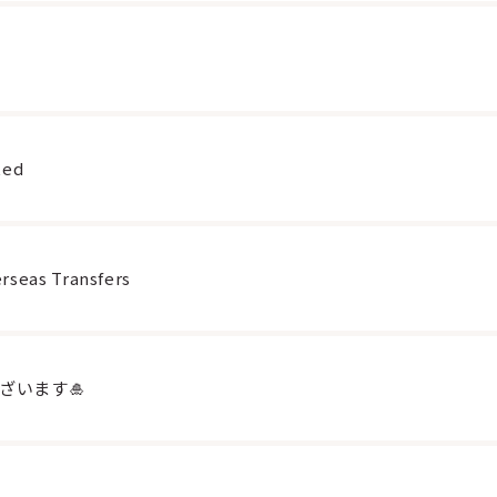
ted
rseas Transfers
ざいます🎍